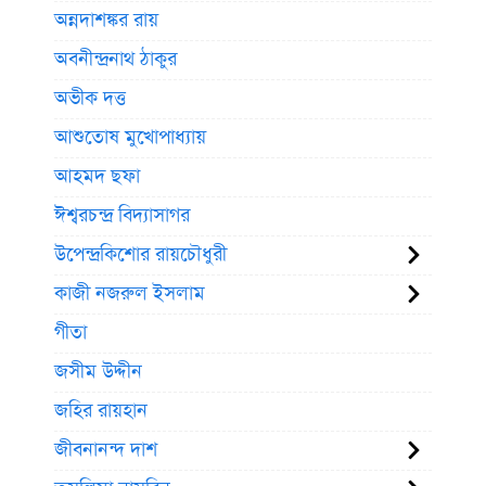
অন্নদাশঙ্কর রায়
অবনীন্দ্রনাথ ঠাকুর
অভীক দত্ত
আশুতোষ মুখোপাধ্যায়
আহমদ ছফা
ঈশ্বরচন্দ্র বিদ্যাসাগর
উপেন্দ্রকিশোর রায়চৌধুরী
কাজী নজরুল ইসলাম
গীতা
জসীম উদ্দীন
জহির রায়হান
জীবনানন্দ দাশ