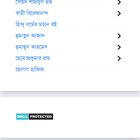
সৈয়দ শামসুল হক
স্বামী বিবেকানন্দ
হিন্দু ধর্মের মহান বই
হুমায়ুন আজাদ
হুমায়ূন আহমেদ
হেমেন্দ্রকুমার রায়
হেলাল হাফিজ