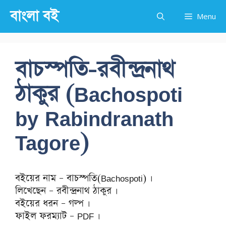
Skip
বাংলা বই
Menu
to
content
বাচস্পতি-রবীন্দ্রনাথ
ঠাকুর (Bachospoti
by Rabindranath
Tagore)
বইয়ের নাম – বাচস্পতি(Bachospoti) ।
লিখেছেন – রবীন্দ্রনাথ ঠাকুর ।
বইয়ের ধরন – গল্প ।
ফাইল ফরম্যাট – PDF ।