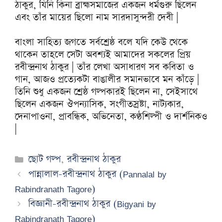
ঠাকুর, যিনি কিনা ব্রাহ্মসমাজের একজন ধর্মগুরু ছিলেন
এবং তাঁর মায়ের ছিলো নাম সারদাসুন্দরী দেবী |
বাংলা সাহিত্য জগতে সর্বশ্রেষ্ঠ বলে যদি কেউ থেকে
থাকেন তাহলে সেটা অবশ্যই আমাদের সকলের প্রিয়
রবীন্দ্রনাথ ঠাকুর | তাঁর লেখা অসাধারণ সব কবিতা ও
গান, আজও প্রত্যেকটা বাঙালীর সমানভাবে মন কাঁড়ে |
তিনি শুধু একজন শ্রেষ্ঠ গল্পকারই ছিলেন না, সেইসাথে
ছিলেন একজন ঔপন্যাসিক, সংগীতস্রষ্টা, নাট্যকার,
দেনাপাওনা, প্রাবন্ধিক, অভিনেতা, কণ্ঠশিল্পী ও দার্শনিকও
|
Categories
ছোট গল্প
,
রবীন্দ্রনাথ ঠাকুর
পান্নালাল-রবীন্দ্রনাথ ঠাকুর (Pannalal by
Rabindranath Tagore)
বিজ্ঞানী-রবীন্দ্রনাথ ঠাকুর (Bigyani by
Rabindranath Tagore)