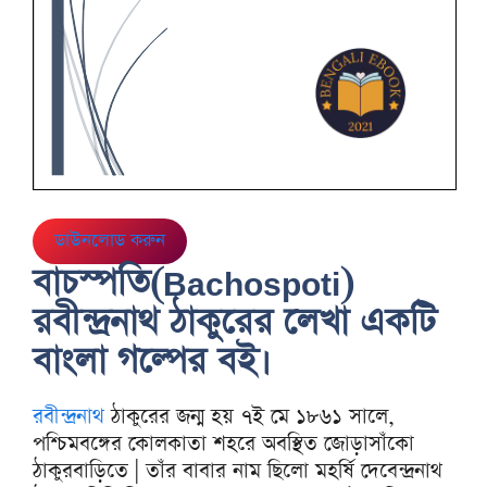
ডাউনলোড করুন
বাচস্পতি(Bachospoti)
রবীন্দ্রনাথ ঠাকুরের লেখা একটি
বাংলা গল্পের বই।
রবীন্দ্রনাথ
ঠাকুরের জন্ম হয় ৭ই মে ১৮৬১ সালে,
পশ্চিমবঙ্গের কোলকাতা শহরে অবস্থিত জোড়াসাঁকো
ঠাকুরবাড়িতে | তাঁর বাবার নাম ছিলো মহর্ষি দেবেন্দ্রনাথ