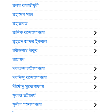
মলয় রায়চৌধুরী
মহাদেব সাহা
মহাভারত
মানিক বন্দ্যোপাধ্যায়
মুহম্মদ জাফর ইকবাল
রবীন্দ্রনাথ ঠাকুর
রামায়ণ
শরৎচন্দ্র চট্টোপাধ্যায়
শরদিন্দু বন্দ্যোপাধ্যায়
শীর্ষেন্দু মুখোপাধ্যায়
সুকান্ত ভট্টাচার্য
সুনীল গঙ্গোপাধ্যায়