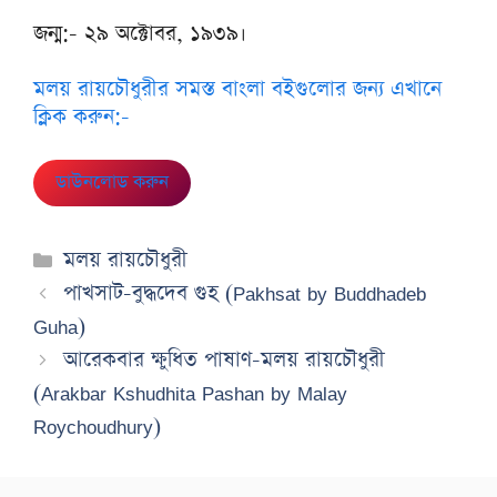
জন্ম:- ২৯ অক্টোবর, ১৯৩৯।
মলয় রায়চৌধুরীর সমস্ত বাংলা বইগুলোর জন্য এখানে
ক্লিক করুন:-
ডাউনলোড করুন
Categories
মলয় রায়চৌধুরী
পাখসাট-বুদ্ধদেব গুহ (Pakhsat by Buddhadeb
Guha)
আরেকবার ক্ষুধিত পাষাণ-মলয় রায়চৌধুরী
(Arakbar Kshudhita Pashan by Malay
Roychoudhury)