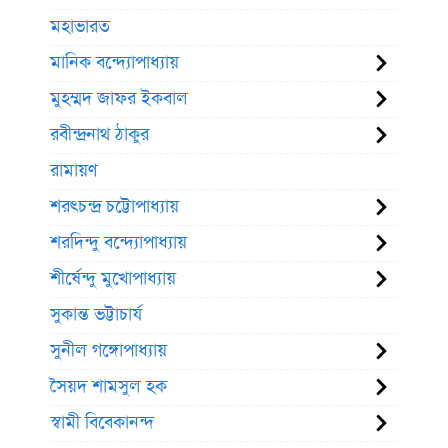
মহাভারত
মানিক বন্দ্যোপাধ্যায়
মুহম্মদ জাফর ইকবাল
রবীন্দ্রনাথ ঠাকুর
রামায়ণ
শরৎচন্দ্র চট্টোপাধ্যায়
শরদিন্দু বন্দ্যোপাধ্যায়
শীর্ষেন্দু মুখোপাধ্যায়
সুকান্ত ভট্টাচার্য
সুনীল গঙ্গোপাধ্যায়
সৈয়দ শামসুল হক
স্বামী বিবেকানন্দ