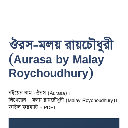
ঔরস-মলয় রায়চৌধুরী
(Aurasa by Malay
Roychoudhury)
বইয়ের নাম -ঔরস (Aurasa) ।
লিখেছেন – মলয় রায়চৌধুরী (Malay Roychoudhury)।
ফাইল ফরম্যাট – PDF।