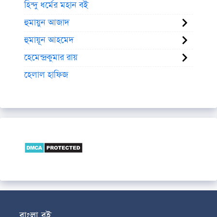
হিন্দু ধর্মের মহান বই
হুমায়ুন আজাদ
হুমায়ূন আহমেদ
হেমেন্দ্রকুমার রায়
হেলাল হাফিজ
বাংলা বই