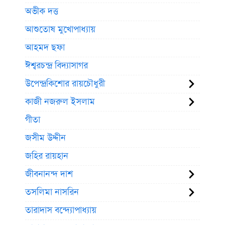
অভীক দত্ত
আশুতোষ মুখোপাধ্যায়
আহমদ ছফা
ঈশ্বরচন্দ্র বিদ্যাসাগর
উপেন্দ্রকিশোর রায়চৌধুরী
কাজী নজরুল ইসলাম
গীতা
জসীম উদ্দীন
জহির রায়হান
জীবনানন্দ দাশ
তসলিমা নাসরিন
তারাদাস বন্দ্যোপাধ্যায়