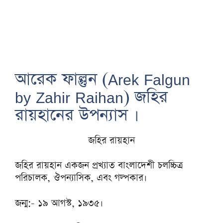
আরেক ফাল্গুন (Arek Falgun
by Zahir Raihan) জহির
রায়হানের উপন্যাস ।
জহির রায়হান
জহির রায়হান একজন প্রখ্যাত বাংলাদেশী চলচ্চিত্র
পরিচালক, ঔপন্যাসিক, এবং গল্পকার।
জন্ম:- ১৯ আগস্ট, ১৯৩৫।