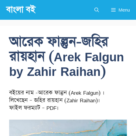
Skip
বাংলা বই
Menu
to
content
আরেক ফাল্গুন-জহির
রায়হান (Arek Falgun
by Zahir Raihan)
বইয়ের নাম -আরেক ফাল্গুন (Arek Falgun) ।
লিখেছেন – জহির রায়হান (Zahir Raihan)।
ফাইল ফরম্যাট – PDF।