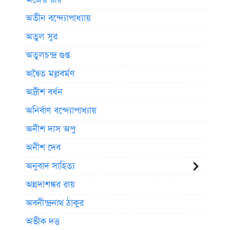
অতীন বন্দ্যোপাধ্যায়
অতুল সুর
অতুলচন্দ্র গুপ্ত
অদ্বৈত মল্লবর্মণ
অদ্রীশ বর্ধন
অনির্বাণ বন্দ্যোপাধ্যায়
অনীশ দাস অপু
অনীশ দেব
অনুবাদ সাহিত্য
অন্নদাশঙ্কর রায়
অবনীন্দ্রনাথ ঠাকুর
অভীক দত্ত