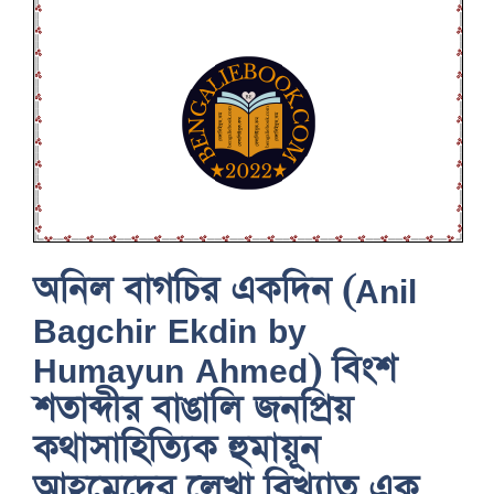
অনিল বাগচির একদিন (Anil
Bagchir Ekdin by
Humayun Ahmed) বিংশ
শতাব্দীর বাঙালি জনপ্রিয়
কথাসাহিত্যিক হুমায়ূন
আহমেদের লেখা বিখ্যাত এক