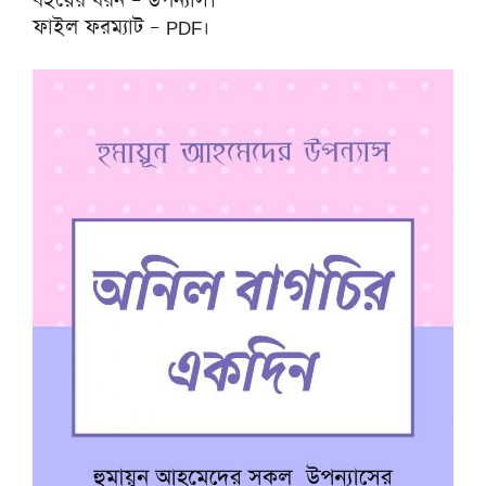
বইয়ের ধরন – উপন্যাস।
ফাইল ফরম্যাট – PDF।