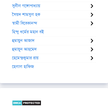
সুনীল গঙ্গোপাধ্যায়
সৈয়দ শামসুল হক
স্বামী বিবেকানন্দ
হিন্দু ধর্মের মহান বই
হুমায়ুন আজাদ
হুমায়ূন আহমেদ
হেমেন্দ্রকুমার রায়
হেলাল হাফিজ