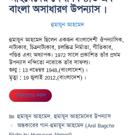
বাংলা অসাধারণ উপন্যাস ।
হুমায়ূন আহমেদ
হুমায়ূন আহমেদ ছিলেন একজন বাংলাদেশী ঔপন্যাসিক,
নাট্যকার, চিত্রনাট্যকার, চলচ্চিত্র নির্মাতা, গীতিকার,
পণ্ডিত এবং অধ্যাপক। 1972 সালে প্রকাশিত তাঁর প্রথম
উপন্যাস নন্দিতো নরোকে তাঁর সাফল্য।
জন্ম : 13 নভেম্বর 1948,(বাংলাদেশ) ।
মৃত্যু : 19 জুলাই 2012,(বাংলাদেশ) ।
ডাউনলোড করুন
Categories
হুমায়ূন আহমেদ
,
হুমায়ূন আহমেদের উপন্যাস
অন্ধকারের গান-হুমায়ূন আহমেদ (Anil Bagchir
Ekdin by Humayun Ahmed)