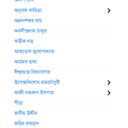
অনীশ দেব
অনুবাদ সাহিত্য
অন্নদাশঙ্কর রায়
অবনীন্দ্রনাথ ঠাকুর
অভীক দত্ত
আশুতোষ মুখোপাধ্যায়
আহমদ ছফা
ঈশ্বরচন্দ্র বিদ্যাসাগর
উপেন্দ্রকিশোর রায়চৌধুরী
কাজী নজরুল ইসলাম
গীতা
জসীম উদ্দীন
জহির রায়হান