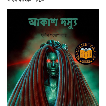
ফাইল ফরম্যাট – PDF।