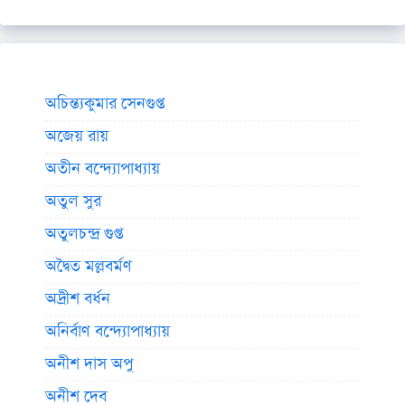
অচিন্ত্যকুমার সেনগুপ্ত
অজেয় রায়
অতীন বন্দ্যোপাধ্যায়
অতুল সুর
অতুলচন্দ্র গুপ্ত
অদ্বৈত মল্লবর্মণ
অদ্রীশ বর্ধন
অনির্বাণ বন্দ্যোপাধ্যায়
অনীশ দাস অপু
অনীশ দেব