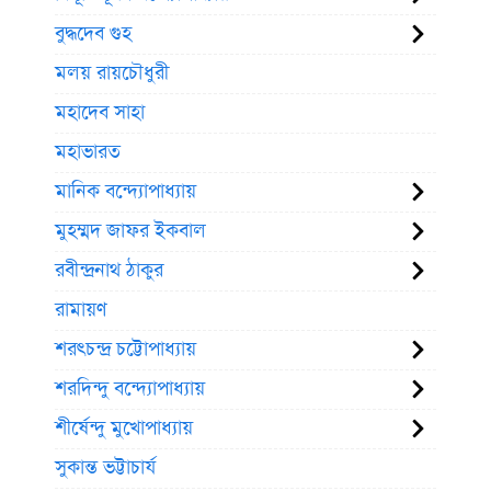
বুদ্ধদেব গুহ
মলয় রায়চৌধুরী
মহাদেব সাহা
মহাভারত
মানিক বন্দ্যোপাধ্যায়
মুহম্মদ জাফর ইকবাল
রবীন্দ্রনাথ ঠাকুর
রামায়ণ
শরৎচন্দ্র চট্টোপাধ্যায়
শরদিন্দু বন্দ্যোপাধ্যায়
শীর্ষেন্দু মুখোপাধ্যায়
সুকান্ত ভট্টাচার্য