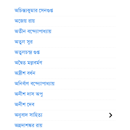
অচিন্ত্যকুমার সেনগুপ্ত
অজেয় রায়
অতীন বন্দ্যোপাধ্যায়
অতুল সুর
অতুলচন্দ্র গুপ্ত
অদ্বৈত মল্লবর্মণ
অদ্রীশ বর্ধন
অনির্বাণ বন্দ্যোপাধ্যায়
অনীশ দাস অপু
অনীশ দেব
অনুবাদ সাহিত্য
অন্নদাশঙ্কর রায়