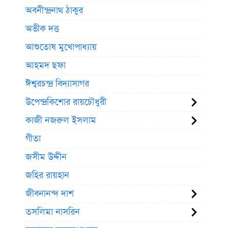
অবনীন্দ্রনাথ ঠাকুর
অভীক দত্ত
আশুতোষ মুখোপাধ্যায়
আহমদ ছফা
ঈশ্বরচন্দ্র বিদ্যাসাগর
উপেন্দ্রকিশোর রায়চৌধুরী
কাজী নজরুল ইসলাম
গীতা
জসীম উদ্দীন
জহির রায়হান
জীবনানন্দ দাশ
তসলিমা নাসরিন