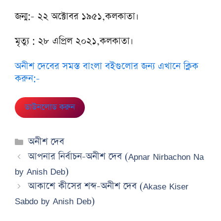
জন্ম:- ২২ অক্টোবর ১৯৫১,কলকাতা।
মৃত্যু : ২৮ এপ্রিল ২০২১,কলকাতা।
অনীশ দেবের সমস্ত বাংলা বইগুলোর জন্য এখানে ক্লিক
করুন:-
ডাউনলোড করুন
Categories
অনীশ দেব
আপনার নির্বাচন-অনীশ দেব (Apnar Nirbachon Na
by Anish Deb)
আকাশে কীসের শব্দ-অনীশ দেব (Akase Kiser
Sabdo by Anish Deb)