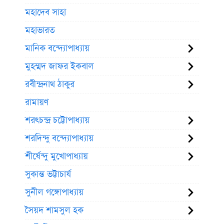
মহাদেব সাহা
মহাভারত
মানিক বন্দ্যোপাধ্যায়
মুহম্মদ জাফর ইকবাল
রবীন্দ্রনাথ ঠাকুর
রামায়ণ
শরৎচন্দ্র চট্টোপাধ্যায়
শরদিন্দু বন্দ্যোপাধ্যায়
শীর্ষেন্দু মুখোপাধ্যায়
সুকান্ত ভট্টাচার্য
সুনীল গঙ্গোপাধ্যায়
সৈয়দ শামসুল হক