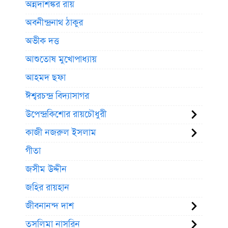
অন্নদাশঙ্কর রায়
অবনীন্দ্রনাথ ঠাকুর
অভীক দত্ত
আশুতোষ মুখোপাধ্যায়
আহমদ ছফা
ঈশ্বরচন্দ্র বিদ্যাসাগর
উপেন্দ্রকিশোর রায়চৌধুরী
কাজী নজরুল ইসলাম
গীতা
জসীম উদ্দীন
জহির রায়হান
জীবনানন্দ দাশ
তসলিমা নাসরিন