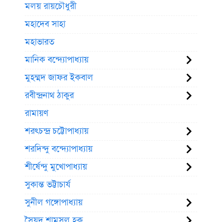
মলয় রায়চৌধুরী
মহাদেব সাহা
মহাভারত
মানিক বন্দ্যোপাধ্যায়
মুহম্মদ জাফর ইকবাল
রবীন্দ্রনাথ ঠাকুর
রামায়ণ
শরৎচন্দ্র চট্টোপাধ্যায়
শরদিন্দু বন্দ্যোপাধ্যায়
শীর্ষেন্দু মুখোপাধ্যায়
সুকান্ত ভট্টাচার্য
সুনীল গঙ্গোপাধ্যায়
সৈয়দ শামসুল হক