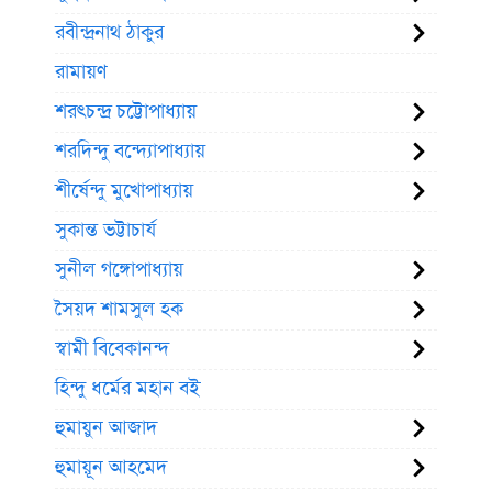
রবীন্দ্রনাথ ঠাকুর
রামায়ণ
শরৎচন্দ্র চট্টোপাধ্যায়
শরদিন্দু বন্দ্যোপাধ্যায়
শীর্ষেন্দু মুখোপাধ্যায়
সুকান্ত ভট্টাচার্য
সুনীল গঙ্গোপাধ্যায়
সৈয়দ শামসুল হক
স্বামী বিবেকানন্দ
হিন্দু ধর্মের মহান বই
হুমায়ুন আজাদ
হুমায়ূন আহমেদ