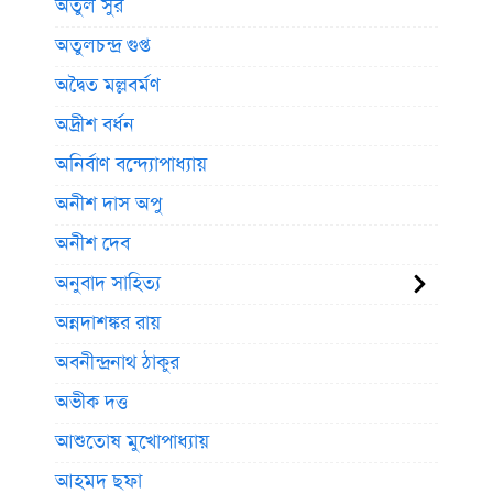
অতুল সুর
অতুলচন্দ্র গুপ্ত
অদ্বৈত মল্লবর্মণ
অদ্রীশ বর্ধন
অনির্বাণ বন্দ্যোপাধ্যায়
অনীশ দাস অপু
অনীশ দেব
অনুবাদ সাহিত্য
অন্নদাশঙ্কর রায়
অবনীন্দ্রনাথ ঠাকুর
অভীক দত্ত
আশুতোষ মুখোপাধ্যায়
আহমদ ছফা