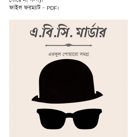
গোয়েন্দা গল্প)।
ফাইল ফরম্যাট – PDF।