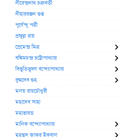
নীরেন্দ্রনাথ চক্রবর্তী
নীহাররঞ্জন গুপ্ত
পূর্ণেন্দু পত্রী
প্রফুল্ল রায়
প্রেমেন্দ্র মিত্র
বঙ্কিমচন্দ্র চট্টোপাধ্যায়
বিভূতিভূষণ বন্দ্যোপাধ্যায়
বুদ্ধদেব গুহ
মলয় রায়চৌধুরী
মহাদেব সাহা
মহাভারত
মানিক বন্দ্যোপাধ্যায়
মুহম্মদ জাফর ইকবাল