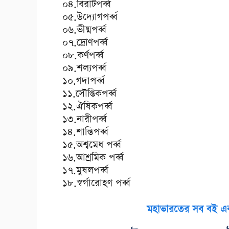
০৪.বিরাটপর্ব্ব
০৫.উদ্যোগপর্ব্ব
০৬.ভীষ্মপর্ব্ব
০৭.দ্রোণপর্ব্ব
০৮.কর্ণপর্ব্ব
০৯.শল্যপর্ব্ব
১০.গদাপর্ব্ব
১১.সৌপ্তিকপর্ব্ব
১২.ঐষিকপর্ব্ব
১৩.নারীপর্ব্ব
১৪.শান্তিপর্ব্ব
১৫.অশ্বমেধ পর্ব্ব
১৬.আশ্রমিক পর্ব্ব
১৭.মুষলপর্ব্ব
১৮.স্বর্গারোহণ পর্ব্ব
মহাভারতের সব বই এক