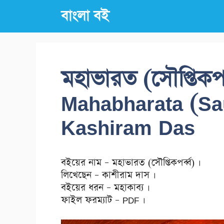
Skip
বাংলা বই
to
content
মহাভারত (সৌপ্তিকপর
Mahabharata (Sa
Kashiram Das
বইয়ের নাম – মহাভারত (সৌপ্তিকপর্ব্ব) ।
লিখেছেন – কাশীরাম দাস ।
বইয়ের ধরন – মহাকাব্য ।
ফাইল ফরম্যাট – PDF ।