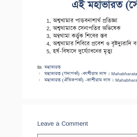
এই মহাভারত (সৌপ
অশ্বখামার পান্ডবনাশার্থ প্রতিজ্ঞা
অশ্বথামাকে সেনাপতির অভিষেক
অম্বথামা কর্ত্তৃক শিবের স্তব
অশ্বথামার শিবিরে প্রবেশ ও বৃষ্টদ্যুরাদি 
হর্ষ-বিষাদে দুর্য্যোধনের মৃত্যু
Categories
মহাভারত
মহাভারত (গদাপর্ব্ব) -কাশীরাম দাস । Mahabhara
মহাভারত (ঐষিকপর্ব্ব) -কাশীরাম দাস । Mahabhar
Leave a Comment