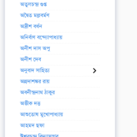
অতুলচন্দ্র গুপ্ত
অদ্বৈত মল্লবর্মণ
অদ্রীশ বর্ধন
অনির্বাণ বন্দ্যোপাধ্যায়
অনীশ দাস অপু
অনীশ দেব
অনুবাদ সাহিত্য
অন্নদাশঙ্কর রায়
অবনীন্দ্রনাথ ঠাকুর
অভীক দত্ত
আশুতোষ মুখোপাধ্যায়
আহমদ ছফা
ঈশ্বরচন্দ্র বিদ্যাসাগর