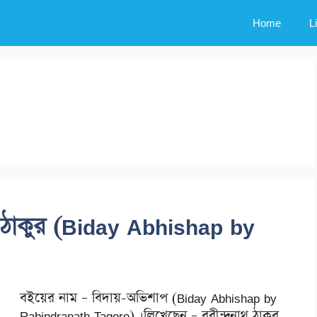
Home
L
থ ঠাকুর (Biday Abhishap by
বইয়ের নাম – বিদায়-অভিশাপ (Biday Abhishap by
Rabindranath Tagore) ।লিখেছেন – রবীন্দ্রনাথ ঠাকুর