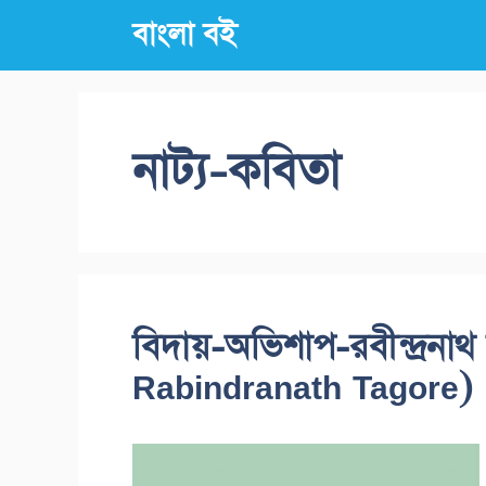
Skip
বাংলা বই
to
content
নাট্য-কবিতা
বিদায়-অভিশাপ-রবীন্দ্রনা
Rabindranath Tagore)