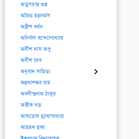
অতুলচন্দ্র গুপ্ত
অদ্বৈত মল্লবর্মণ
অদ্রীশ বর্ধন
অনির্বাণ বন্দ্যোপাধ্যায়
অনীশ দাস অপু
অনীশ দেব
অনুবাদ সাহিত্য
অন্নদাশঙ্কর রায়
অবনীন্দ্রনাথ ঠাকুর
অভীক দত্ত
আশুতোষ মুখোপাধ্যায়
আহমদ ছফা
ঈশ্বরচন্দ্র বিদ্যাসাগর