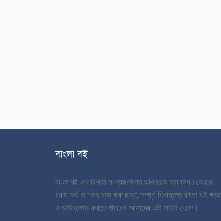
বাংলা বই
বাংলা বই এর বিশাল সংগ্রহশালায় আপনাকে স্বাগতম।
কোনো
রকম অর্থ ও সময় ব্যয় করা ছাড়া, সম্পূর্ণ বিনামূল্যে বাংলা বই পড়
ও ডাউনলোড করতে পারবেন আমাদের এই সাইট থেকে।