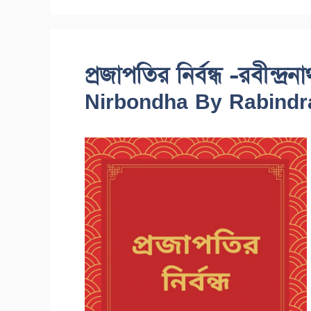
প্রজাপতির নির্বন্ধ -রবীন্দ্
Nirbondha By Rabindr