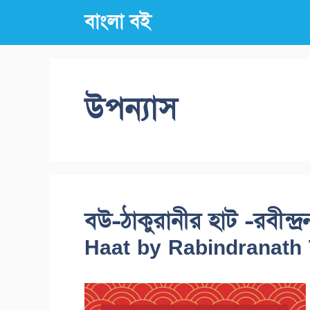
Skip
বাংলা বই
to
content
উপন্যাস
বউ-ঠাকুরানীর হাট -রবীন্দ
Haat by Rabindranath 