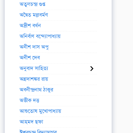
অতুলচন্দ্র গুপ্ত
অদ্বৈত মল্লবর্মণ
অদ্রীশ বর্ধন
অনির্বাণ বন্দ্যোপাধ্যায়
অনীশ দাস অপু
অনীশ দেব
অনুবাদ সাহিত্য
অন্নদাশঙ্কর রায়
অবনীন্দ্রনাথ ঠাকুর
অভীক দত্ত
আশুতোষ মুখোপাধ্যায়
আহমদ ছফা
ঈশ্বরচন্দ্র বিদ্যাসাগর