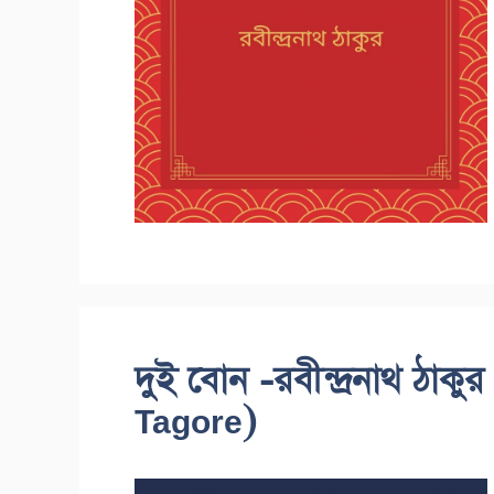
দুই বোন -রবীন্দ্রনাথ ঠা
Tagore)