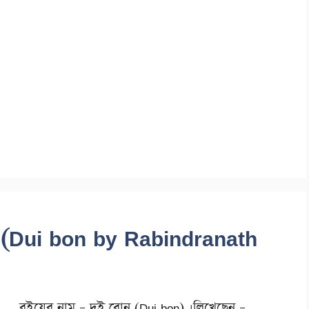
কুর (Dui bon by Rabindranath
বইয়ের নাম – দুই বোন (Dui bon) ।লিখেছেন –