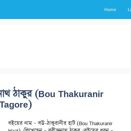
Home
L
্রনাথ ঠাকুর (Bou Thakuranir
Tagore)
বইয়ের নাম – বউ-ঠাকুরানীর হাট (Bou Thakuranir
Haat) ।লিখেছেন – রবীন্দ্রনাথ ঠাকুর ।বইয়ের ধরন –