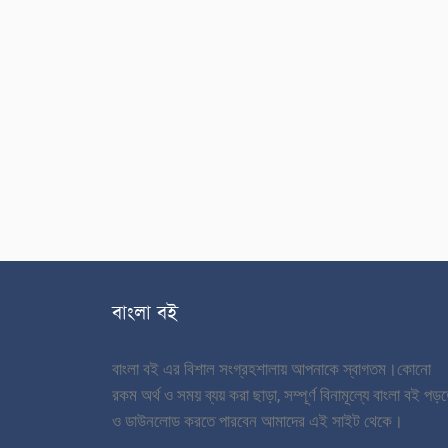
বাংলা বই
বাংলা বই এর বিশাল সংগ্রহশালায় আপনাকে স্বাগতম।
কোনো
রকম অর্থ ও সময় ব্যয় করা ছাড়া, সম্পূর্ণ বিনামূল্যে বাংলা বই পড়
ও ডাউনলোড করতে পারবেন আমাদের এই সাইট থেকে।