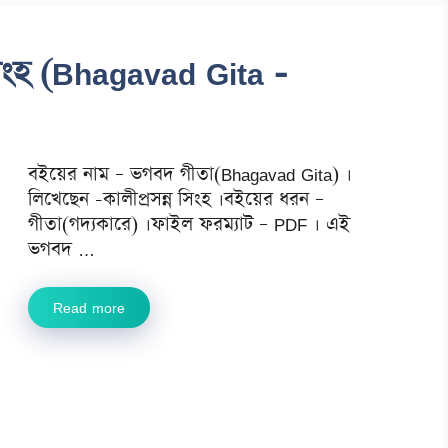
সিংহ (Bhagavad Gita -
বইয়ের নাম – ভগবদ গীতা(Bhagavad Gita) ।
লিখেছেন -কালীপ্রসন্ন সিংহ ।বইয়ের ধরন –
গীতা(গদ্যকারে) ।ফাইল ফরম্যাট – PDF । এই
ভগবদ …
Read more