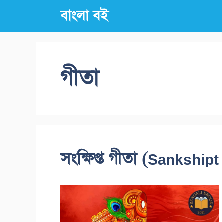
Skip
বাংলা বই
to
content
গীতা
সংক্ষিপ্ত গীতা (Sankshipt