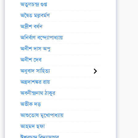
অতুলচন্দ্র গুপ্ত
অদ্বৈত মল্লবর্মণ
অদ্রীশ বর্ধন
অনির্বাণ বন্দ্যোপাধ্যায়
অনীশ দাস অপু
অনীশ দেব
অনুবাদ সাহিত্য
অন্নদাশঙ্কর রায়
অবনীন্দ্রনাথ ঠাকুর
অভীক দত্ত
আশুতোষ মুখোপাধ্যায়
আহমদ ছফা
ঈশ্বরচন্দ্র বিদ্যাসাগর